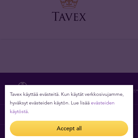
Tavex käyttää evästeitä. Kun käytät verkkosivujamme,
hyväksyt evästeiden käytön. Lue lisää
evästeiden
käytöstä
.
Tavexin yritystiedot
Accept all
Tavexista