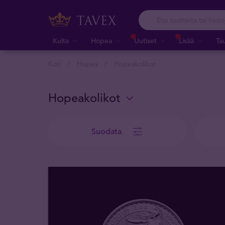
Kulta
Hopea
Uutiset
Lisää
Ta
Koti
Hopea
Hopeakolikot
Hopeakolikot
Suodata