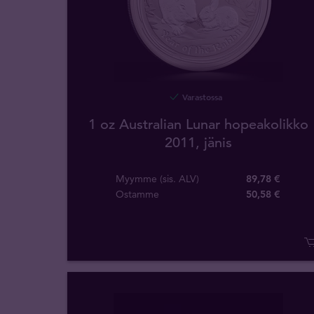
Varastossa
1 oz Australian Lunar hopeakolikko
2011, jänis
Myymme (sis. ALV)
89,78 €
Ostamme
50
,
58
€