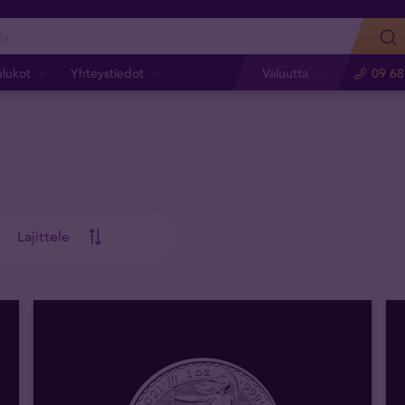
ulukot
Yhteystiedot
Valuutta
09 68
Lajittele