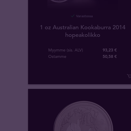
Varastossa
1 oz Australian Kookaburra 2014
hopeakolikko
Myymme (sis. ALV)
93,23 €
Ostamme
50
,
58
€