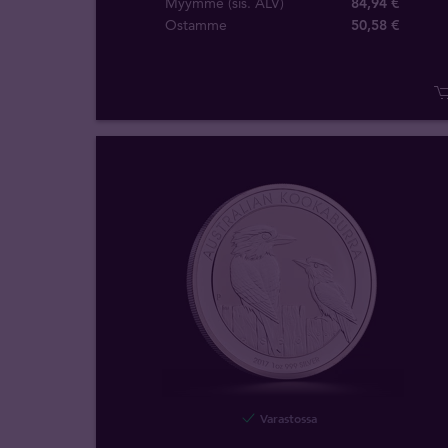
Myymme (sis. ALV)
84,94 €
Ostamme
50
,
58
€
Varastossa