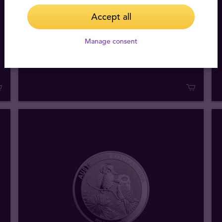
1 oz Australian Kookaburra 2016
Accept all
hopeakolikko
Manage consent
Myymme (sis. ALV)
93,23 €
Ostamme
50
,
58
€