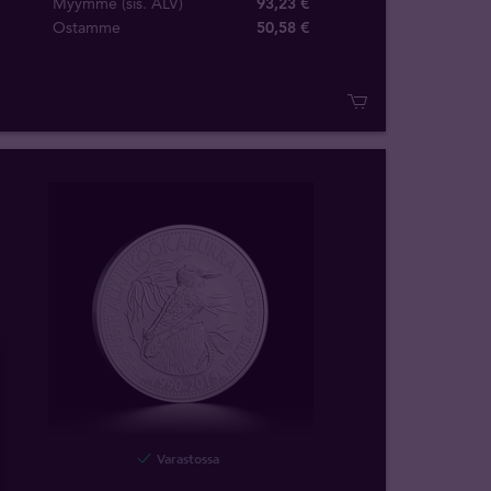
Myymme (sis. ALV)
93,23 €
Ostamme
50
,
58
€
Varastossa