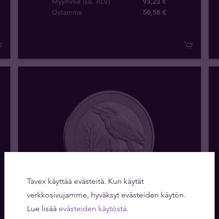
Myymme (sis. ALV)
93,23 €
Ostamme
50
,
58
€
Tavex käyttää evästeitä. Kun käytät
verkkosivujamme, hyväksyt evästeiden käytön.
Varastossa
Lue lisää
evästeiden käytöstä
.