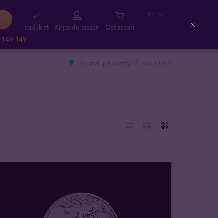
FI
Taulukot
Kirjaudu sisään
Ostoskori
Close
 149 149
Hinnat päivitetty 19 min sitten