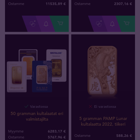
11535
,
89
€
2307
,
16
€
Ostamme
Ostamme
Varastossa
Ei varastossa
50 gramman kultalaatat eri
5 gramman PAMP Lunar
valmistajilta
kultalaatta 2022, tiikeri
6283,17 €
Myymme
588
,
26
€
Ostamme
5767
,
96
€
Ostamme