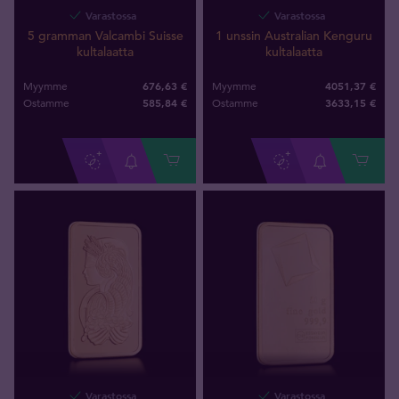
Varastossa
Varastossa
5 gramman Valcambi Suisse
1 unssin Australian Kenguru
kultalaatta
kultalaatta
676,63 €
4051,37 €
Myymme
Myymme
585
,
84
€
3633
,
15
€
Ostamme
Ostamme
Varastossa
Varastossa