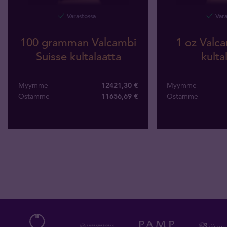
Varastossa
Vara
100 gramman Valcambi
1 oz Valca
Suisse kultalaatta
kulta
Myymme
12421,30 €
Myymme
Ostamme
11656
,
69
€
Ostamme