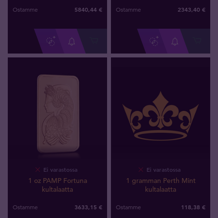
5840
,
44
€
2343
,
40
€
Ostamme
Ostamme
Ei varastossa
Ei varastossa
1 oz PAMP Fortuna
1 gramman Perth Mint
kultalaatta
kultalaatta
3633
,
15
€
118
,
38
€
Ostamme
Ostamme