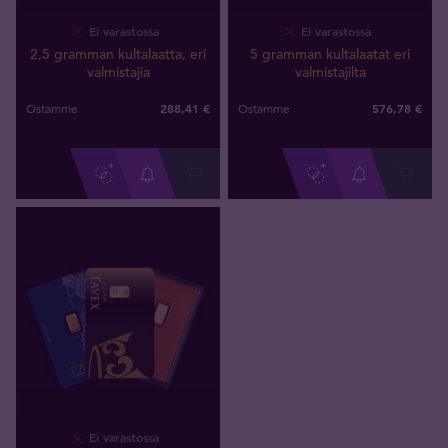
Ei varastossa
Ei varastossa
2,5 gramman kultalaatta, eri
5 gramman kultalaatat eri
valmistajia
valmistajilta
288
,
41
€
576
,
78
€
Ostamme
Ostamme
Ei varastossa