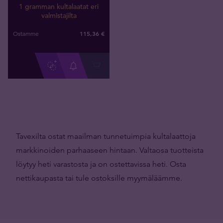
1 gramman kultalaatat eri
valmistajilta
115
,
36
€
Ostamme
Tavexilta ostat maailman tunnetuimpia kultalaattoja
markkinoiden parhaaseen hintaan. Valtaosa tuotteista
löytyy heti varastosta ja on ostettavissa heti. Osta
nettikaupasta tai tule ostoksille myymäläämme.