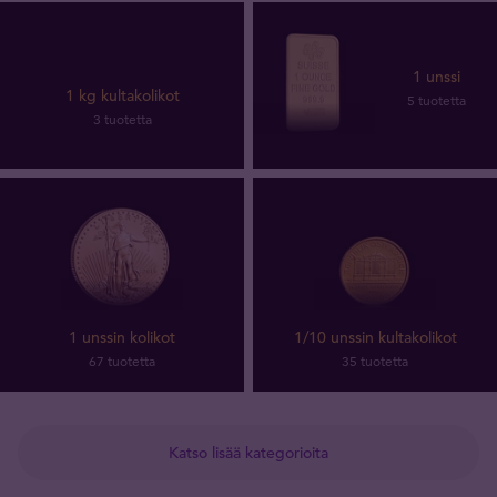
1 unssi
1 kg kultakolikot
5 tuotetta
3 tuotetta
1 unssin kolikot
1/10 unssin kultakolikot
67 tuotetta
35 tuotetta
Katso lisää kategorioita