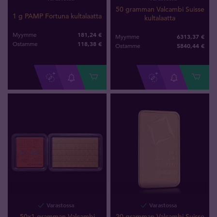
50 gramman Valcambi Suisse
1 g PAMP Fortuna kultalaatta
kultalaatta
181,24 €
Myymme
6313,37 €
Myymme
118
,
38
€
Ostamme
5840
,
44
€
Ostamme
Varastossa
Varastossa
50x1 gramman Valcambi
20 gramman Valcambi Suisse