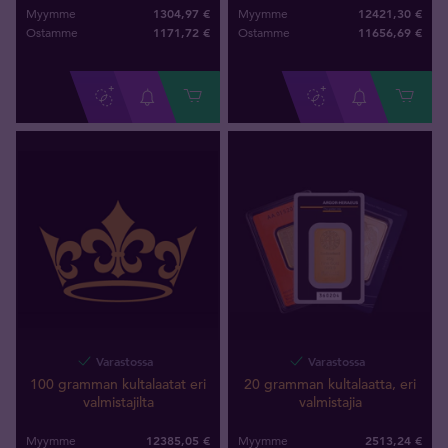
1304,97 €
12421,30 €
Myymme
Myymme
1171
,
72
€
11656
,
69
€
Ostamme
Ostamme
Varastossa
Varastossa
100 gramman kultalaatat eri
20 gramman kultalaatta, eri
valmistajilta
valmistajia
12385,05 €
2513,24 €
Myymme
Myymme