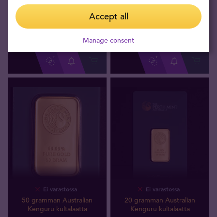
5 gramman Australian
50 g PAMP Fortuna
Kenguru kultalaatta
kultalaatta
Accept all
585
,
84
€
5840
,
44
€
Ostamme
Ostamme
Manage consent
Ei varastossa
Ei varastossa
50 gramman Australian
20 gramman Australian
Kenguru kultalaatta
Kenguru kultalaatta