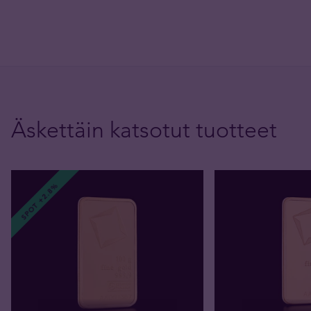
Äskettäin katsotut tuotteet
SPOT +2.8%