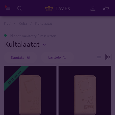
Close
Koti
Kulta
Kultalaatat
Hinnat päivitetty 2 min sitten
Kultalaatat
Lajittele
Suodata
SPOT +2.8%