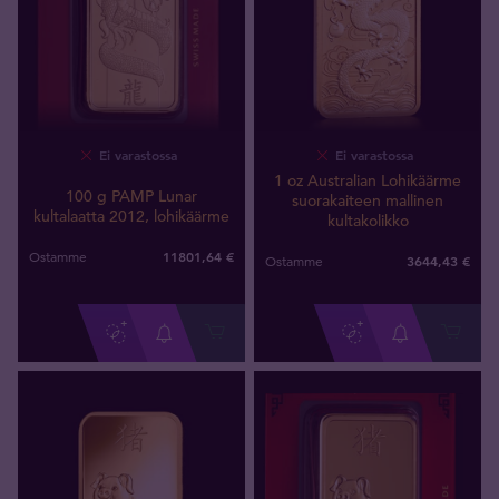
Ei varastossa
Ei varastossa
1 oz Australian Lohikäärme
100 g PAMP Lunar
suorakaiteen mallinen
kultalaatta 2012, lohikäärme
kultakolikko
11801
,
64
€
Ostamme
3644
,
43
€
Ostamme