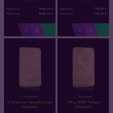
3946,14 €
173,99 €
Myymme
Myymme
3633
,
15
€
118
,
38
€
Ostamme
Ostamme
Varastossa
Varastossa
10 gramman Valcambi Suisse
100 g PAMP Fortuna
kultalaatta
kultalaatta