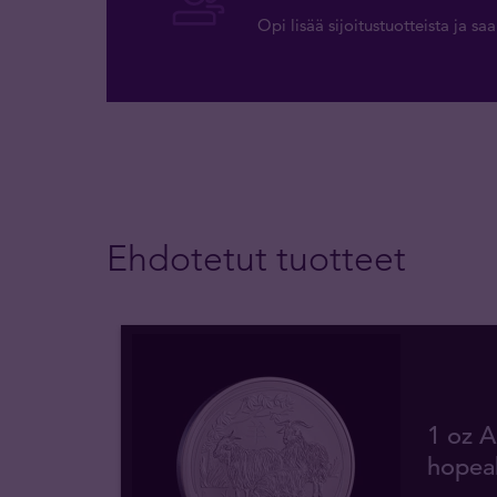
Opi lisää sijoitustuotteista ja s
Ehdotetut tuotteet
1 oz A
hopeak