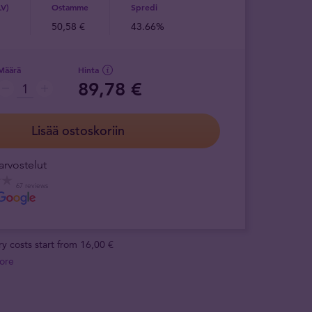
LV)
Ostamme
Spredi
50,58 €
43.66%
Määrä
Hinta
89,78 €
Lisää ostoskoriin
arvostelut
67 reviews
ry costs start from 16,00 €
ore