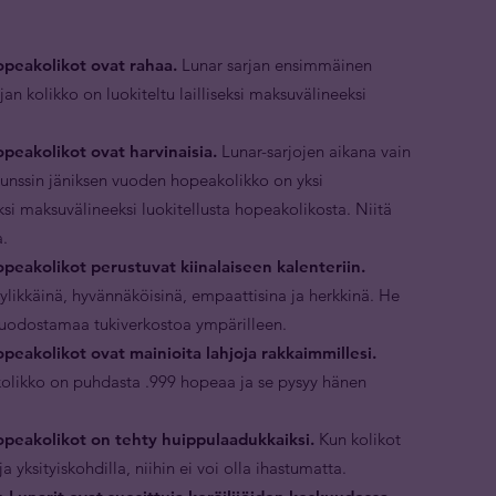
peakolikot ovat rahaa.
Lunar sarjan ensimmäinen
jan kolikko on luokiteltu lailliseksi maksuvälineeksi
peakolikot ovat harvinaisia.
Lunar-sarjojen aikana vain
n unssin jäniksen vuoden hopeakolikko on yksi
eksi maksuvälineeksi luokitellusta hopeakolikosta. Niitä
a.
peakolikot perustuvat kiinalaiseen kalenteriin.
ylikkäinä, hyvännäköisinä, empaattisina ja herkkinä. He
muodostamaa tukiverkostoa ympärilleen.
eakolikot ovat mainioita lahjoja rakkaimmillesi.
olikko on puhdasta .999 hopeaa ja se pysyy hänen
peakolikot on tehty huippulaadukkaiksi.
Kun kolikot
ja yksityiskohdilla, niihin ei voi olla ihastumatta.