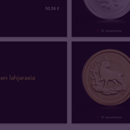
50
,
58
€
Ei varastossa
en lahjarasia
Ei varastossa