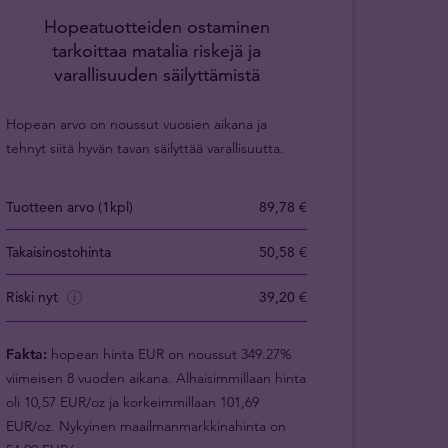
Hopeatuotteiden ostaminen
tarkoittaa matalia riskejä ja
varallisuuden säilyttämistä
Hopean arvo on noussut vuosien aikana ja
tehnyt siitä hyvän tavan säilyttää varallisuutta.
Tuotteen arvo (1kpl)
89,78 €
Takaisinostohinta
50,58 €
Riski nyt
39,20 €
Fakta:
hopean hinta EUR on noussut 349.27%
viimeisen 8 vuoden aikana. Alhaisimmillaan hinta
oli 10,57 EUR/oz ja korkeimmillaan 101,69
EUR/oz. Nykyinen maailmanmarkkinahinta on