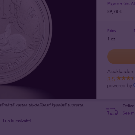
Myymme (sis. A
89,78 €
Paino
1 oz
Asiakkaiden 
3,5
tämättä vastaa täydellisesti kyseistä tuotetta.
Delive
See m
Luo kurssivahti