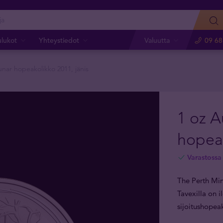
ulukot
Yhteystiedot
Valuutta
09 68
unar hopeakolikko 2011, jänis
1 oz A
hopeak
Varastossa
The Perth Min
Tavexilla on i
sijoitushopea