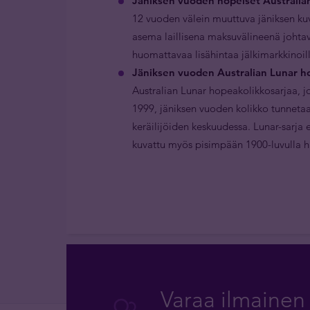
Jäniksen vuoden hopeiset Australian 
12 vuoden välein muuttuva jäniksen kuv
asema laillisena maksuvälineenä johtava
huomattavaa lisähintaa jälkimarkkinoill
Jäniksen vuoden Australian Lunar ho
Australian Lunar hopeakolikkosarjaa, j
1999, jäniksen vuoden kolikko tunneta
keräilijöiden keskuudessa. Lunar-sarja e
kuvattu myös pisimpään 1900-luvulla hal
Varaa ilmainen 