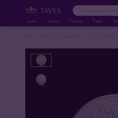
Kulta
Hopea
Uutiset
Lisää
Ta
Koti
Hopea
Hopeakolikot
1 oz Australian L