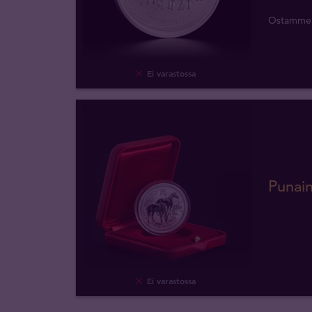
Ostamme
Ei varastossa
Punain
Ei varastossa