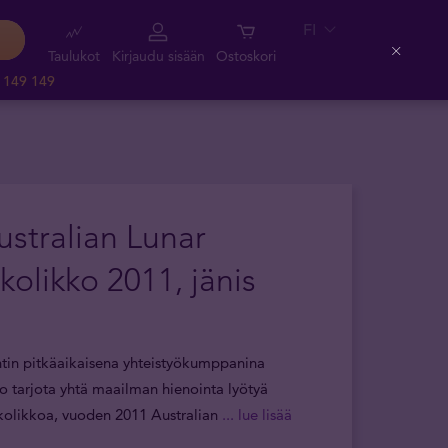
FI
Taulukot
Kirjaudu sisään
Ostoskori
Close
 149 149
ustralian Lunar
olikko 2011, jänis
tin pitkäaikaisena yhteistyökumppanina
lo tarjota yhtä maailman hienointa lyötyä
kolikkoa, vuoden 2011 Australian
... lue lisää