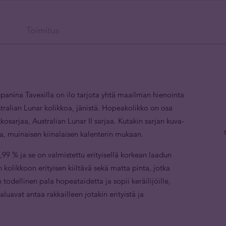
Toimitus
panina Tavexilla on ilo tarjota yhtä maailman hienointa
tralian Lunar kolikkoa, jänistä. Hopeakolikko on osa
kosarjaa, Australian Lunar II sarjaa. Kutakin sarjan kuva-
a, muinaisen kiinalaisen kalenterin mukaan.
9 % ja se on valmistettu erityisellä korkean laadun
n kolikkoon erityisen kiiltävä sekä matta pinta, jotka
 todellinen pala hopeataidetta ja sopii keräilijöille,
aluavat antaa rakkailleen jotakin erityistä ja