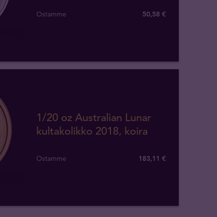
Ostamme
50
,
58
€
1/20 oz Australian Lunar
kultakolikko 2018, koira
Ostamme
183
,
11
€