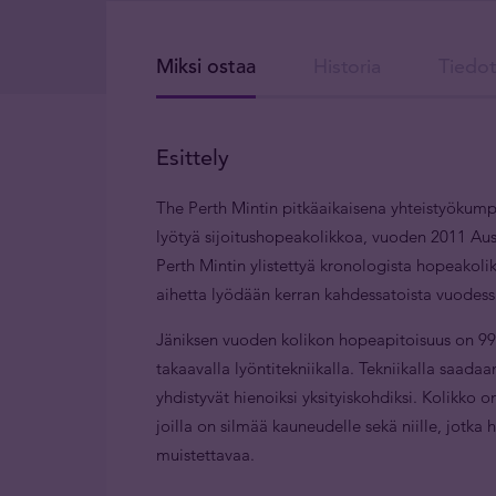
Miksi ostaa
Historia
Tiedot
Esittely
The Perth Mintin pitkäaikaisena yhteistyökump
lyötyä sijoitushopeakolikkoa, vuoden 2011 Aus
Perth Mintin ylistettyä kronologista hopeakolik
aihetta lyödään kerran kahdessatoista vuodess
Jäniksen vuoden kolikon hopeapitoisuus on 99,9
takaavalla lyöntitekniikalla. Tekniikalla saadaa
yhdistyvät hienoiksi yksityiskohdiksi. Kolikko on
joilla on silmää kauneudelle sekä niille, jotka h
muistettavaa.