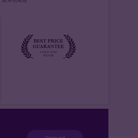
54,99 EUR/oz
Varaa nyt