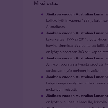
Miksi ostaa
Jäniksen vuoden Australian Lunar ho
kolikko lyötiin vuonna 1999 ja kukin sar
Australiassa.
Jäniksen vuoden Australian Lunar ho
kaksi kertaa, 1999 ja 2011, lyöty yhde
harvinaisimmista .999 puhtaista laillis
on lyöty ainoastaan 363 644 kappalett
Jäniksen vuoden Australian Lunar ho
Jäniksen vuonna syntyneitä pidetään ty
tarvitsevat myös perheen ja ystävien 
Jäniksen vuoden Australian Lunar hop
Lahjan saajan syntymävuotta kuvaava k
mukanaan ikuisesti.
Jäniksen vuoden Australian Lunar ho
on lyöty niin upealla laadulla, loistolla 