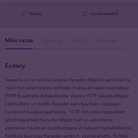
Vertaa
Luo kurssivahti
Miksi ostaa
Historia
Tiedot
Toimitus
V
Esittely
Tavexilla on ilo tarjota kultaisia Kanadan Maple Leaf kolikoita,
maailman ensimmäisiä lailliseksi maksuvälineeksi luokiteltuja
99,99 % puhtaita kultakolikoita. Vuonna 1979 julkaistu Maple
Leaf kolikko on merkki Kanadan kuninkaallisen rahapajan
tuotannon huippuosaamisesta. Yli 37 miljoonan kappaleen
lyöntimäärällään Kanadan Maple Leaf on vahvistanut
asemansa maailman suosituimpana 24 karaatin kultakolikkona.
Kolikkoa kaunistaa Kanadan symboli, vaahteranlehti. Kolikko