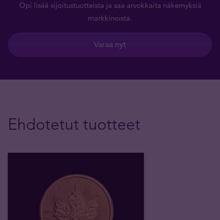
Opi lisää sijoitustuotteista ja saa arvokkaita näkemyksiä
markkinoista.
Varaa nyt
Ehdotetut tuotteet