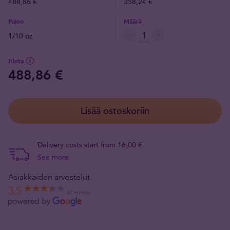
488,86 €
358,24 €
Paino
Määrä
1/10 oz
Hinta
488,86 €
Lisää ostoskoriin
Delivery costs start from 16,00 €
See more
Asiakkaiden arvostelut
3,5
67 reviews