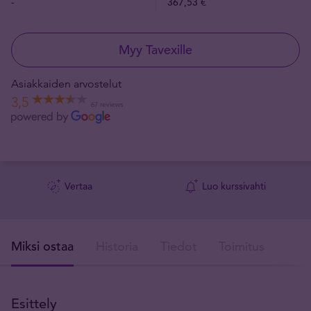
-
367,53 €
Myy Tavexille
Asiakkaiden arvostelut
3,5
67 reviews
Vertaa
Luo kurssivahti
Miksi ostaa
Historia
Tiedot
Toimitus
T
Esittely