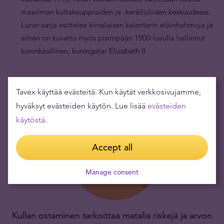
maailman kultakauppiaiden ja -keräilijöiden keskuudessa.
Lunar-sarja esittelee kiinalaisen kalenterin eläinhahmoja ja
siihen on kuvattu myös pisimpään 1900-luvulla hallinnut
kuninkaallinen, kuningatar Elizabeth II.
Tavex käyttää evästeitä. Kun käytät verkkosivujamme,
hyväksyt evästeiden käytön. Lue lisää
evästeiden
käytöstä
.
Accept all
Manage consent
Kullan ostaminen tarkoittaa matalia riskejä ja arvon