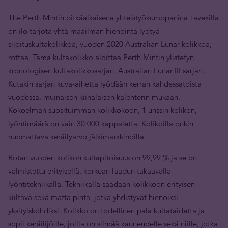
The Perth Mintin pitkäaikaisena yhteistyökumppanina Tavexilla
on ilo tarjota yhtä maailman hienointa lyötyä
sijoituskultakolikkoa, vuoden 2020 Australian Lunar kolikkoa,
rottaa. Tämä kultakolikko aloittaa Perth Mintin ylistetyn
kronologisen kultakolikkosarjan, Australian Lunar III sarjan.
Kutakin sarjan kuva-aihetta lyödään kerran kahdessatoista
vuodessa, muinaisen kiinalaisen kalenterin mukaan.
Kokoelman suosituimman kolikkokoon, 1 unssin kolikon,
lyöntimäärä on vain 30 000 kappaletta. Kolikoilla onkin
huomattava keräilyarvo jälkimarkkinoilla.
Rotan vuoden kolikon kultapitoisuus on 99,99 % ja se on
valmistettu erityisellä, korkean laadun takaavalla
lyöntitekniikalla. Tekniikalla saadaan kolikkoon erityisen
kiiltävä sekä matta pinta, jotka yhdistyvät hienoiksi
yksityiskohdiksi. Kolikko on todellinen pala kultataidetta ja
sopii keräilijöille, joilla on silmää kauneudelle sekä niille, jotka