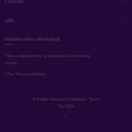
Evästeet
UKK
Markkinoiden näkemyksiä
Tilaa uutiskirjeemme ja vastaanota kiinnostavia
uutisia.
Tilaa Tavex-uutiskirje
© Kaikki oikeudet pidätetään, Tavex
Oy 2026