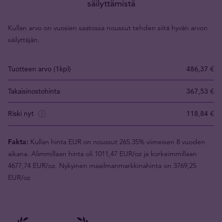
säilyttämistä
Kullan arvo on vuosien saatossa noussut tehden siitä hyvän arvon
säilyttäjän.
Tuotteen arvo (1kpl)
486,37 €
Takaisinostohinta
367,53 €
Riski nyt
118,84 €
Fakta:
Kullan hinta EUR on noussut 265.35% viimeisen 8 vuoden
aikana. Alimmillaan hinta oli 1011,47 EUR/oz ja korkeimmillaan
4677,74 EUR/oz. Nykyinen maailmanmarkkinahinta on 3769,25
EUR/oz