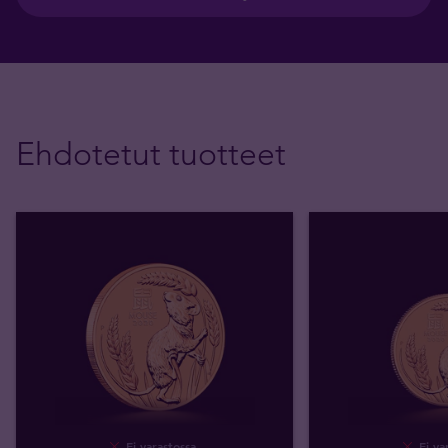
Ehdotetut tuotteet
Ei varastossa
Ei va