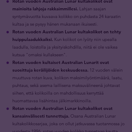
Rotan vuoden Australian Lunar kultakolikot ovat
mainioita lahjoja rakkaimmillesi.
Lahjan saajan
syntymävuotta kuvaava kolikko on puhdasta 24 karaatin
kultaa ja se pysyy hänen mukanaan ikuisesti.
Rotan vuoden Australian Lunar kultakolikot on tehty
huippulaadukkaiksi.
Kun kolikot on lyöty niin upealla
laadulla, loistolla ja yksityiskohdilla, niitä ei ole vaikea
kutsua "omaksi kullakseen".
Rotan vuoden kultaiset Australian Lunarit ovat
suosittuja keräilijöiden keskuudessa.
12 vuoden välein
muuttuva rotan kuva, kolikon maksimilyöntimäärä, laatu,
puhtaus, sekä asema laillisena maksuvälineenä johtavat
siihen, että kolikoilla on mahdollisuus kerryttää
huomattavaa lisähintaa jälkimarkkinoilla.
Rotan vuoden Australian Lunar kultakolikot ovat
kansainvälisesti tunnettuja.
Osana Australian Lunar
kultakolikkosarjaa, joka on ollut jatkuvassa tuotannossa jo
vuodesta 1996, rotan vuoden kolikko tunnetaan kautta