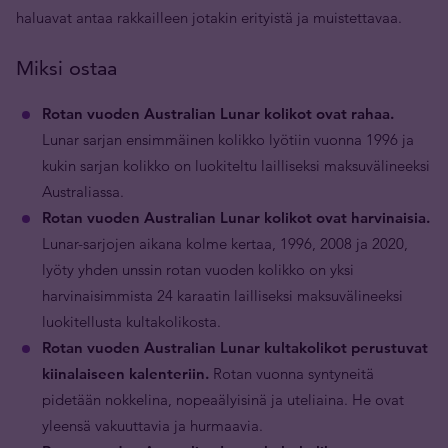
haluavat antaa rakkailleen jotakin erityistä ja muistettavaa.
Miksi ostaa
Rotan vuoden Australian Lunar kolikot ovat rahaa.
Lunar sarjan ensimmäinen kolikko lyötiin vuonna 1996 ja
kukin sarjan kolikko on luokiteltu lailliseksi maksuvälineeksi
Australiassa.
Rotan vuoden Australian Lunar kolikot ovat harvinaisia.
Lunar-sarjojen aikana kolme kertaa, 1996, 2008 ja 2020,
lyöty yhden unssin rotan vuoden kolikko on yksi
harvinaisimmista 24 karaatin lailliseksi maksuvälineeksi
luokitellusta kultakolikosta.
Rotan vuoden Australian Lunar kultakolikot perustuvat
kiinalaiseen kalenteriin.
Rotan vuonna syntyneitä
pidetään nokkelina, nopeaälyisinä ja uteliaina. He ovat
yleensä vakuuttavia ja hurmaavia.