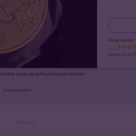
Asiakkaiden 
3,5
tämättä vastaa täydellisesti kyseistä tuotetta.
Luo kurssivahti
Toimitus