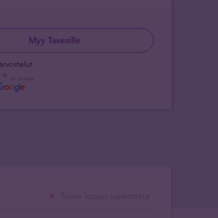
Myy Tavexille
arvostelut
67 reviews
Tuote loppu varastosta