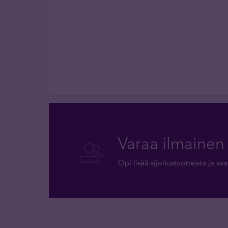
Varaa ilmainen 
Opi lisää sijoitustuotteista ja s