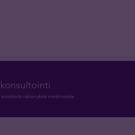
konsultointi
aa arvokkaita näkemyksiä markkinoista.