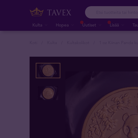
Kulta
Hopea
Uutiset
Lisää
Ta
Koti
Kulta
Kultakolikot
1 oz Kiinan Panda ku