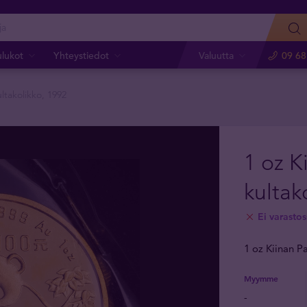
ulukot
Yhteystiedot
Valuutta
09 68
ltakolikko, 1992
1 oz K
kultak
Ei varastos
1 oz Kiinan P
Myymme
-