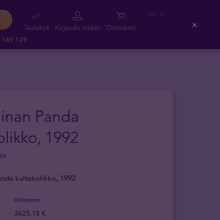
FI
Taulukot
Kirjaudu sisään
Ostoskori
Close
 149 149
iinan Panda
olikko, 1992
sa
anda kultakolikko, 1992
Ostamme
3625,18 €