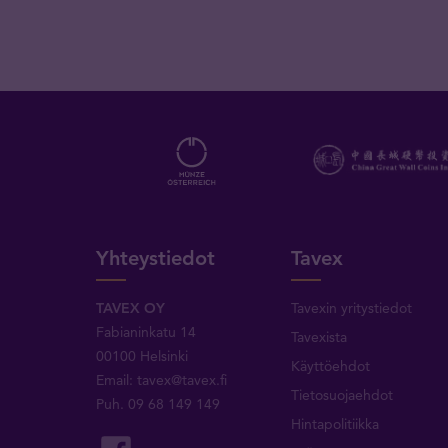
Yhteystiedot
Tavex
TAVEX OY
Tavexin yritystiedot
Fabianinkatu 14
Tavexista
00100 Helsinki
Käyttöehdot
Email:
tavex@tavex.fi
Tietosuojaehdot
Puh.
09 68 149 149
Hintapolitiikka