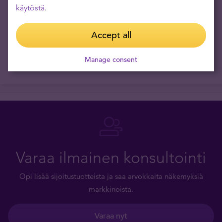
käytöstä
.
Accept all
Manage consent
Varaa ilmainen konsultointi
Opi lisää sijoitustuotteista ja saa arvokkaita näkemyksiä
markkinoista.
Varaa nyt