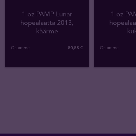
1 oz PAMP Lunar
1 oz PA
hopealaatta 2013,
hopealaa
käärme
ku
Ostamme
50
,
58
€
Ostamme