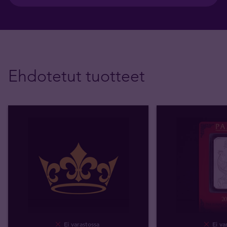
Ehdotetut tuotteet
Ei varastossa
Ei va