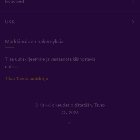
Evästeet
UKK
Markkinoiden näkemyksiä
Tilaa uutiskirjeemme ja vastaanota kiinnostavia
uutisia.
Tilaa Tavex-uutiskirje
© Kaikki oikeudet pidätetään, Tavex
Oy 2026