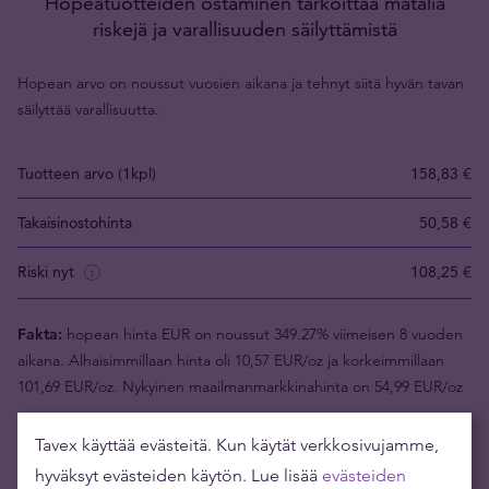
Hopeatuotteiden ostaminen tarkoittaa matalia
riskejä ja varallisuuden säilyttämistä
Hopean arvo on noussut vuosien aikana ja tehnyt siitä hyvän tavan
säilyttää varallisuutta.
Tuotteen arvo (1kpl)
158,83 €
Takaisinostohinta
50,58 €
Riski nyt
108,25 €
Fakta:
hopean hinta EUR on noussut 349.27% viimeisen 8 vuoden
aikana. Alhaisimmillaan hinta oli 10,57 EUR/oz ja korkeimmillaan
101,69 EUR/oz. Nykyinen maailmanmarkkinahinta on 54,99 EUR/oz
Tavex käyttää evästeitä. Kun käytät verkkosivujamme,
hyväksyt evästeiden käytön. Lue lisää
evästeiden