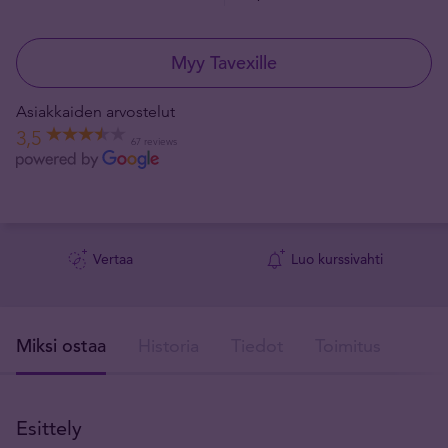
Myy Tavexille
Asiakkaiden arvostelut
3,5
67 reviews
Vertaa
Luo kurssivahti
Miksi ostaa
Historia
Tiedot
Toimitus
T
Esittely