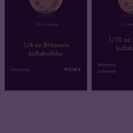
Ei varastossa
Vara
1/10 oz 
1/4 oz Britannia
kultak
kultakolikko
Myymme
Ostamme
915
,
56
€
Ostamme