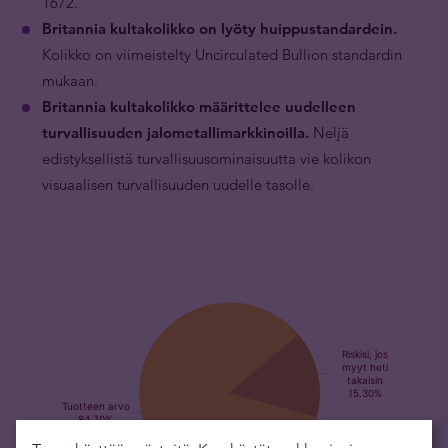
1672.
Britannia kultakolikko on lyöty huippustandardein.
Kolikko on viimeistelty Uncirculated Bullion standardin
mukaan.
Britannia kultakolikko määrittelee uudelleen
turvallisuuden jalometallimarkkinoilla.
Neljä
edistyksellistä turvallisuusominaisuutta vie kolikon
visuaalisen turvallisuuden uudelle tasolle.