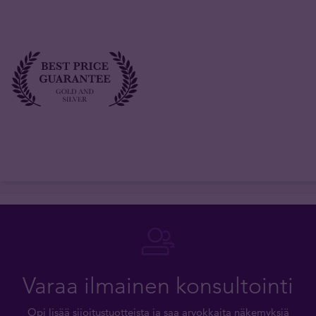
Varaa ilmainen konsultointi
Opi lisää sijoitustuotteista ja saa arvokkaita näkemyksiä