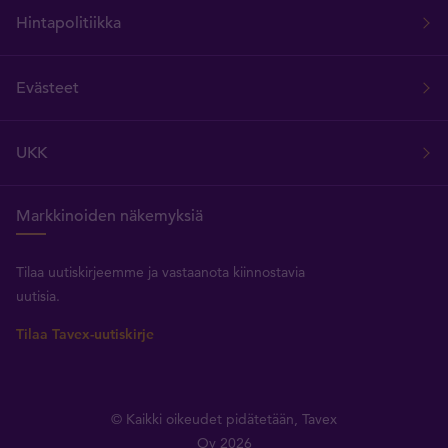
Hintapolitiikka
Evästeet
UKK
Markkinoiden näkemyksiä
Tilaa uutiskirjeemme ja vastaanota kiinnostavia
uutisia.
Tilaa Tavex-uutiskirje
© Kaikki oikeudet pidätetään, Tavex
Oy 2026