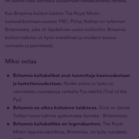
on saanut lisää kerroksia kuvaamaan kansakuntansa henkeä.
Kun Britannia kolikot lisättiin The Royal Mintin
tuotevalikoimaan vuonna 1987, Philip Nathan loi tulkinnan
Britanniasta, joka oli täydellinen uusiin kolikoihin. Britannia
kolikon tulkinta oli hyvin merellinen ja moderni kuvaus
voimasta ja perinteestä.
Miksi ostaa
Britannia kultakolikot ovat tunnettuja kauneudestaan
ja luotettavuudestaan.
Niiden paino ja laatu on
varmistettu vuosisatoja vanhalla Pyx-testillä (Trial of the
Pyx).
Britannia on oikea kultainen taideteos.
Siinä on James
Tottlen luova tulkinta ajattomasta ikonista - Britanniasta.
Britannia kultakolikko on legendaarinen.
The Royal
Mintin lippulaivakolikkoa, Britanniaa, on lyöty vuodesta