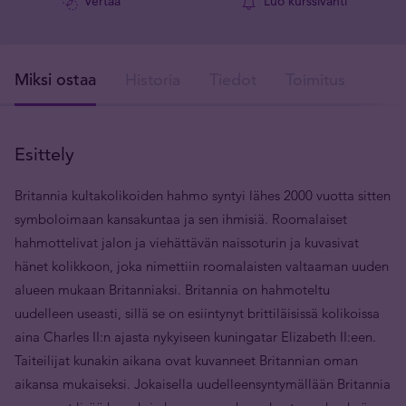
Vertaa
Luo kurssivahti
Miksi ostaa
Historia
Tiedot
Toimitus
V
Esittely
Britannia kultakolikoiden hahmo syntyi lähes 2000 vuotta sitten
symboloimaan kansakuntaa ja sen ihmisiä. Roomalaiset
hahmottelivat jalon ja viehättävän naissoturin ja kuvasivat
hänet kolikkoon, joka nimettiin roomalaisten valtaaman uuden
alueen mukaan Britanniaksi. Britannia on hahmoteltu
uudelleen useasti, sillä se on esiintynyt brittiläisissä kolikoissa
aina Charles II:n ajasta nykyiseen kuningatar Elizabeth II:een.
Taiteilijat kunakin aikana ovat kuvanneet Britannian oman
aikansa mukaiseksi. Jokaisella uudelleensyntymällään Britannia