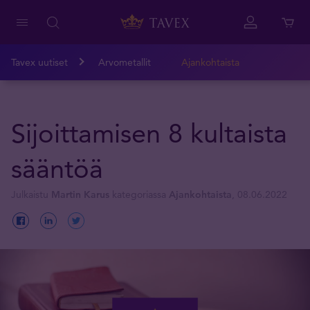
Tavex uutiset
Arvometallit
Ajankohtaista
Sijoittamisen 8 kultaista
sääntöä
Julkaistu
Martin Karus
kategoriassa
Ajankohtaista
, 08.06.2022