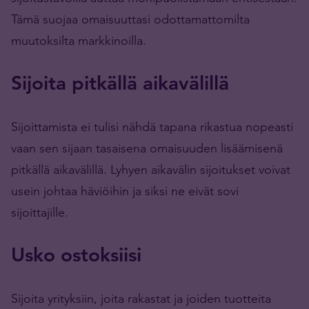
Tämä suojaa omaisuuttasi odottamattomilta
muutoksilta markkinoilla.
Sijoita pitkällä aikavälillä
Sijoittamista ei tulisi nähdä tapana rikastua nopeasti
vaan sen sijaan tasaisena omaisuuden lisäämisenä
pitkällä aikavälillä. Lyhyen aikavälin sijoitukset voivat
usein johtaa häviöihin ja siksi ne eivät sovi
sijoittajille.
Usko ostoksiisi
Sijoita yrityksiin, joita rakastat ja joiden tuotteita