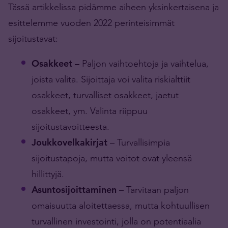
Tässä artikkelissa pidämme aiheen yksinkertaisena ja
esittelemme vuoden 2022 perinteisimmät
sijoitustavat:
Osakkeet –
Paljon vaihtoehtoja ja vaihtelua,
joista valita. Sijoittaja voi valita riskialttiit
osakkeet, turvalliset osakkeet, jaetut
osakkeet, ym. Valinta riippuu
sijoitustavoitteesta.
Joukkovelkakirjat
– Turvallisimpia
sijoitustapoja, mutta voitot ovat yleensä
hillittyjä.
Asuntosijoittaminen
– Tarvitaan paljon
omaisuutta aloitettaessa, mutta kohtuullisen
turvallinen investointi, jolla on potentiaalia