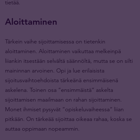
tietää.
Aloittaminen
Tärkein vaihe sijoittamisessa on tietenkin
aloittaminen. Aloittaminen vaikuttaa melkeinpä
liiankin itsestään selvältä säännöltä, mutta se on silti
maininnan arvoinen. Opi ja lue erilaisista
sijoitusvaihtoehdoista tärkeänä ensimmäisenä
askelena. Toinen osa ”ensimmäistä” askelta
sijoittamisen maailmaan on rahan sijoittaminen.
Monet ihmiset pysyvät ”opiskeluvaiheessa” liian
pitkään. On tärkeää sijoittaa oikeaa rahaa, koska se
auttaa oppimaan nopeammin.