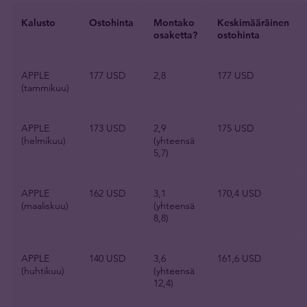
Kalusto
Ostohinta
Montako
Keskimääräinen
osaketta?
ostohinta
APPLE
177 USD
2,8
177 USD
(tammikuu)
APPLE
173 USD
2,9
175 USD
(helmikuu)
(yhteensä
5,7)
APPLE
162 USD
3,1
170,4 USD
(maaliskuu)
(yhteensä
8,8)
APPLE
140 USD
3,6
161,6 USD
(huhtikuu)
(yhteensä
12,4)