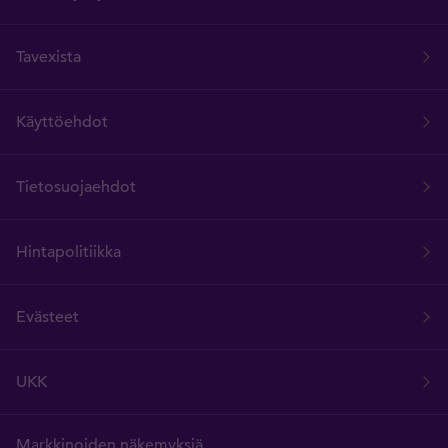
Tavexista
Käyttöehdot
Tietosuojaehdot
Hintapolitiikka
Evästeet
UKK
Markkinoiden näkemyksiä