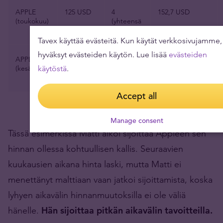
APPLE
125 USD
4
152,7 USD
(toukokuu)
(yhteensä
16,4)
Tavex käyttää evästeitä. Kun käytät verkkosivujamme,
hyväksyt evästeiden käytön. Lue lisää
evästeiden
APPLE
177 USD
2,8
156,3 USD
(kesäkuu)
(yhteensä
käytöstä
.
19,2)
Accept all
Manage consent
Tässä esimerkissä Matti alkoi sijoittaa Appleen sen
hinnan ollessa kohtuullisen kallis. Seuraavien
kuukausien aikana hinta laski, mutta Matti ei
menettänyt malttiaan vaan jatkoi sijoittamista, koska
lyhyen aikavälin hinnanmuutoksilla ei ole väliä
hänelle.
Hän sijoittaa pitkän aikavälin tavoitteilla.