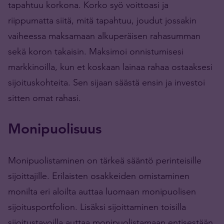
tapahtuu korkona. Korko syö voittoasi ja
riippumatta siitä, mitä tapahtuu, joudut jossakin
vaiheessa maksamaan alkuperäisen rahasumman
sekä koron takaisin. Maksimoi onnistumisesi
markkinoilla, kun et koskaan lainaa rahaa ostaaksesi
sijoituskohteita. Sen sijaan säästä ensin ja investoi
sitten omat rahasi.
Monipuolisuus
Monipuolistaminen on tärkeä sääntö perinteisille
sijoittajille. Erilaisten osakkeiden omistaminen
monilta eri aloilta auttaa luomaan monipuolisen
sijoitusportfolion. Lisäksi sijoittaminen toisilla
sijoitustavoilla auttaa monipuolistamaan entisestään.