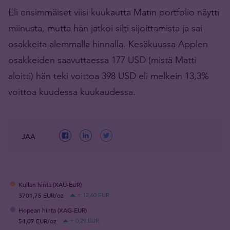
Eli ensimmäiset viisi kuukautta Matin portfolio näytti
miinusta, mutta hän jatkoi silti sijoittamista ja sai
osakkeita alemmalla hinnalla. Kesäkuussa Applen
osakkeiden saavuttaessa 177 USD (mistä Matti
aloitti) hän teki voittoa 398 USD eli melkein 13,3%
voittoa kuudessa kuukaudessa.
JAA
Kullan hinta (XAU-EUR)
3701,75 EUR/oz
+ 12,60 EUR
Hopean hinta (XAG-EUR)
54,07 EUR/oz
+ 0,29 EUR