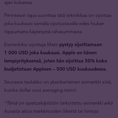
ajan kuluessa.
Perinteisin tapa suorittaa tätä tekniikkaa on sijoittaa
joka kuukausi samalla sijoitustavalla edes hiukan
riippumatta käytetystä rahasummasta.
Esimerkiksi sijoittaja Matti
pystyy sijoittamaan
1 000 USD joka kuukausi. Apple on hänen
lempiyrityksensä, joten hän sijoittaa 50% koko
budjetistaan Appleen – 500 USD kuukaudessa.
Seuraava taulukko on yksinkertainen esimerkki siitä,
kuinka dollar cost averaging toimii:
*Tämä on opetuskäyttöön tarkoitettu esimerkki eikä
kuvasta aitoa markkinoiden liikettä tai hintoja.