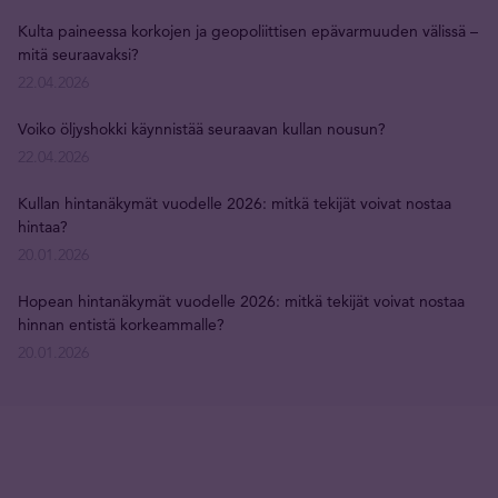
Kulta paineessa korkojen ja geopoliittisen epävarmuuden välissä –
mitä seuraavaksi?
22.04.2026
Voiko öljyshokki käynnistää seuraavan kullan nousun?
22.04.2026
Kullan hintanäkymät vuodelle 2026: mitkä tekijät voivat nostaa
hintaa?
20.01.2026
Hopean hintanäkymät vuodelle 2026: mitkä tekijät voivat nostaa
hinnan entistä korkeammalle?
20.01.2026