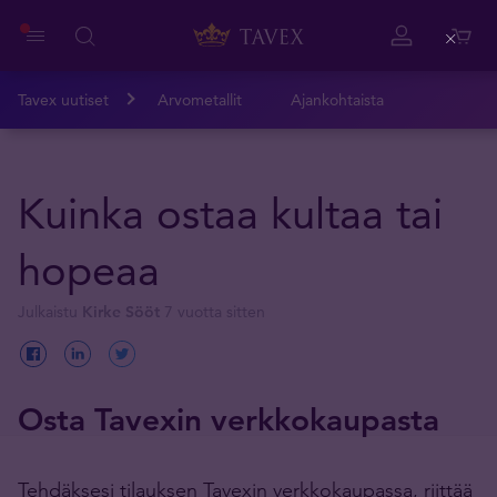
Close
Tavex uutiset
Arvometallit
Ajankohtaista
Kuinka ostaa kultaa tai
hopeaa
Julkaistu
Kirke Sööt
7 vuotta sitten
Osta Tavexin verkkokaupasta
Tehdäksesi tilauksen Tavexin verkkokaupassa, riittää