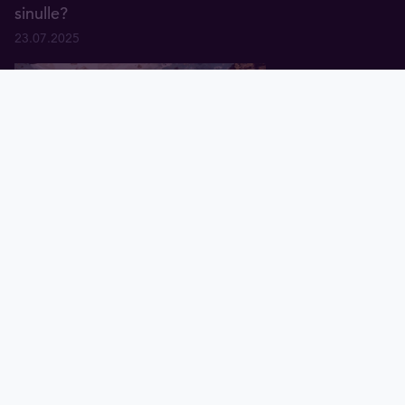
sinulle?
23.07.2025
Home
Kulta
Valuutanvaihto
Demosalkku
Tilini
Uutiset
Taulukot
Kullan hinnan nousu vuonna 2025
– Miksi hinta nousee ja mitä
tulevaisuus tuo tullessaan?
13.05.2025