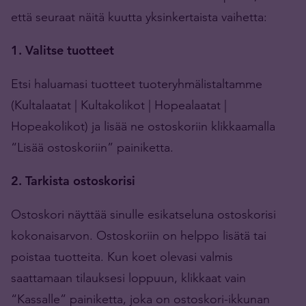
että seuraat näitä kuutta yksinkertaista vaihetta:
1. Valitse tuotteet
Etsi haluamasi tuotteet tuoteryhmälistaltamme
(Kultalaatat | Kultakolikot | Hopealaatat |
Hopeakolikot) ja lisää ne ostoskoriin klikkaamalla
“Lisää ostoskoriin” painiketta.
2. Tarkista ostoskorisi
Ostoskori näyttää sinulle esikatseluna ostoskorisi
kokonaisarvon. Ostoskoriin on helppo lisätä tai
poistaa tuotteita. Kun koet olevasi valmis
saattamaan tilauksesi loppuun, klikkaat vain
“Kassalle” painiketta, joka on ostoskori-ikkunan