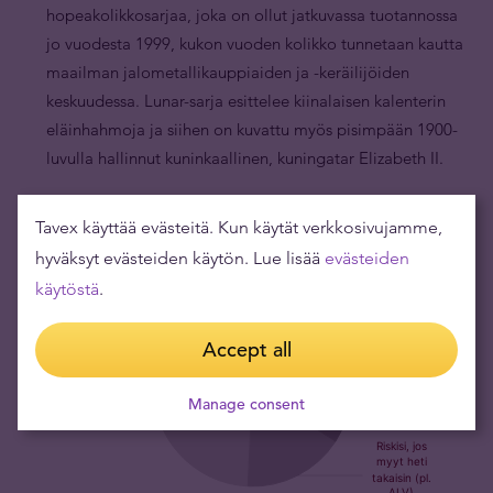
hopeakolikkosarjaa, joka on ollut jatkuvassa tuotannossa
jo vuodesta 1999, kukon vuoden kolikko tunnetaan kautta
maailman jalometallikauppiaiden ja -keräilijöiden
keskuudessa. Lunar-sarja esittelee kiinalaisen kalenterin
eläinhahmoja ja siihen on kuvattu myös pisimpään 1900-
luvulla hallinnut kuninkaallinen, kuningatar Elizabeth II.
Tavex käyttää evästeitä. Kun käytät verkkosivujamme,
hyväksyt evästeiden käytön. Lue lisää
evästeiden
käytöstä
.
Accept all
Manage consent