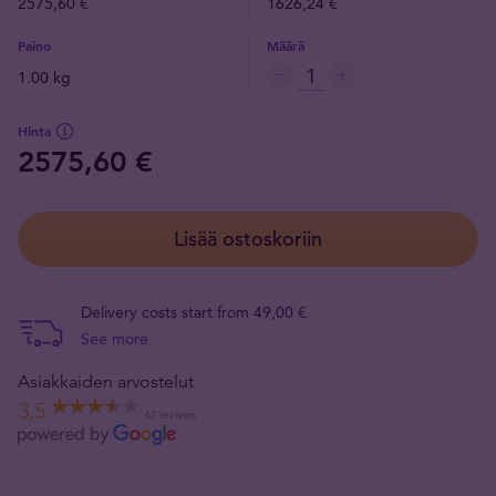
2575,60 €
1626,24 €
Paino
Määrä
1.00 kg
Hinta
2575,60 €
Lisää ostoskoriin
Delivery costs start from 49,00 €
See more
Asiakkaiden arvostelut
3,5
67 reviews