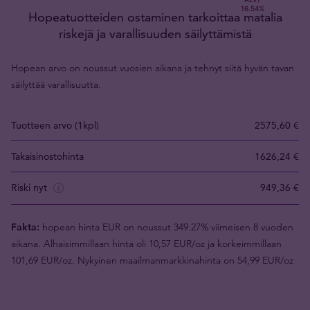
Hopeatuotteiden ostaminen tarkoittaa matalia
riskejä ja varallisuuden säilyttämistä
Hopean arvo on noussut vuosien aikana ja tehnyt siitä hyvän tavan
säilyttää varallisuutta.
Tuotteen arvo (1kpl)
2575,60 €
Takaisinostohinta
1626,24 €
Riski nyt
949,36 €
Fakta:
hopean hinta EUR on noussut 349.27% viimeisen 8 vuoden
aikana. Alhaisimmillaan hinta oli 10,57 EUR/oz ja korkeimmillaan
101,69 EUR/oz. Nykyinen maailmanmarkkinahinta on 54,99 EUR/oz