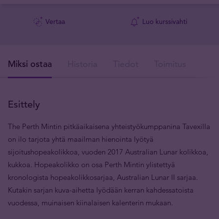
Vertaa
Luo kurssivahti
Miksi ostaa
Historia
Tiedot
Toimitus
V
Esittely
The Perth Mintin pitkäaikaisena yhteistyökumppanina Tavexilla
on ilo tarjota yhtä maailman hienointa lyötyä
sijoitushopeakolikkoa, vuoden 2017 Australian Lunar kolikkoa,
kukkoa. Hopeakolikko on osa Perth Mintin ylistettyä
kronologista hopeakolikkosarjaa, Australian Lunar II sarjaa.
Kutakin sarjan kuva-aihetta lyödään kerran kahdessatoista
vuodessa, muinaisen kiinalaisen kalenterin mukaan.