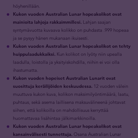
höyhenillään.
Kukon vuoden Australian Lunar hopeakolikot ovat
mainioita lahjoja rakkaimmillesi.
Lahjan saajan
syntymävuotta kuvaava kolikko on puhdasta .999 hopeaa
ja se pysyy hänen mukanaan ikuisesti.
Kukon vuoden Australian Lunar hopeakolikot on tehty
huippulaadukkaiksi.
Kun kolikot on lyöty niin upealla
laadulla, loistolla ja yksityiskohdilla, niihin ei voi olla
ihastumatta.
Kukon vuoden hopeiset Australian Lunarit ovat
suosittuja keräilijöiden keskuudessa.
12 vuoden välein
muuttuva kukon kuva, kolikon maksimilyöntimäärä, laatu,
puhtaus, sekä asema laillisena maksuvälineenä johtavat
siihen, että kolikoilla on mahdollisuus kerryttää
huomattavaa lisähintaa jälkimarkkinoilla.
Kukon vuoden Australian Lunar hopeakolikot ovat
kansainvälisesti tunnettuja.
Osana Australian Lunar