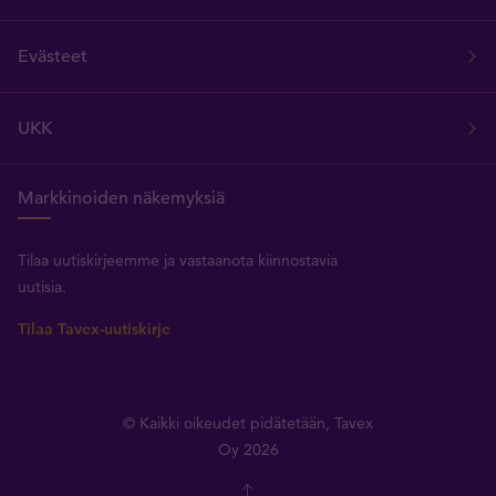
Evästeet
UKK
Markkinoiden näkemyksiä
Tilaa uutiskirjeemme ja vastaanota kiinnostavia
uutisia.
Tilaa Tavex-uutiskirje
© Kaikki oikeudet pidätetään, Tavex
Oy 2026