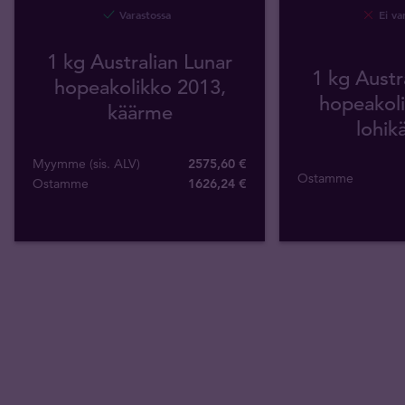
Varastossa
Ei va
1 kg Australian Lunar
1 kg Austr
hopeakolikko 2013,
hopeakoli
käärme
lohik
Myymme (sis. ALV)
2575,60 €
Ostamme
Ostamme
1626
,
24
€