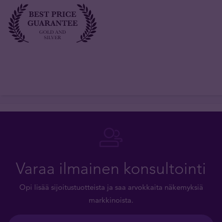
Varaa ilmainen konsultointi
Opi lisää sijoitustuotteista ja saa arvokkaita näkemyksiä
markkinoista.