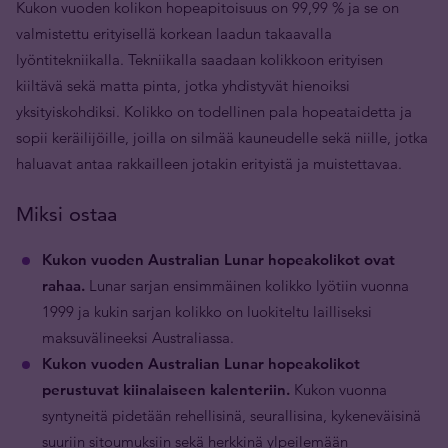
Kukon vuoden kolikon hopeapitoisuus on 99,99 % ja se on
valmistettu erityisellä korkean laadun takaavalla
lyöntitekniikalla. Tekniikalla saadaan kolikkoon erityisen
kiiltävä sekä matta pinta, jotka yhdistyvät hienoiksi
yksityiskohdiksi. Kolikko on todellinen pala hopeataidetta ja
sopii keräilijöille, joilla on silmää kauneudelle sekä niille, jotka
haluavat antaa rakkailleen jotakin erityistä ja muistettavaa.
Miksi ostaa
Kukon vuoden Australian Lunar hopeakolikot ovat
rahaa.
Lunar sarjan ensimmäinen kolikko lyötiin vuonna
1999 ja kukin sarjan kolikko on luokiteltu lailliseksi
maksuvälineeksi Australiassa.
Kukon vuoden Australian Lunar hopeakolikot
perustuvat kiinalaiseen kalenteriin.
Kukon vuonna
syntyneitä pidetään rehellisinä, seurallisina, kykeneväisinä
suuriin sitoumuksiin sekä herkkinä ylpeilemään