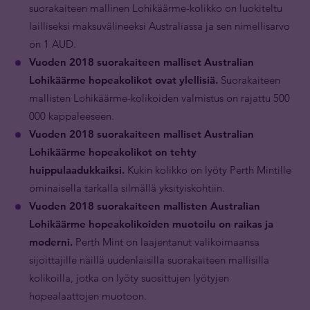
suorakaiteen mallinen Lohikäärme-kolikko on luokiteltu
lailliseksi maksuvälineeksi Australiassa ja sen nimellisarvo
on 1 AUD.
Vuoden 2018 suorakaiteen malliset Australian
Lohikäärme hopeakolikot ovat ylellisiä.
Suorakaiteen
mallisten Lohikäärme-kolikoiden valmistus on rajattu 500
000 kappaleeseen.
Vuoden 2018 suorakaiteen malliset Australian
Lohikäärme hopeakolikot on tehty
huippulaadukkaiksi.
Kukin kolikko on lyöty Perth Mintille
ominaisella tarkalla silmällä yksityiskohtiin.
Vuoden 2018 suorakaiteen mallisten Australian
Lohikäärme hopeakolikoiden muotoilu on raikas ja
moderni.
Perth Mint on laajentanut valikoimaansa
sijoittajille näillä uudenlaisilla suorakaiteen mallisilla
kolikoilla, jotka on lyöty suosittujen lyötyjen
hopealaattojen muotoon.