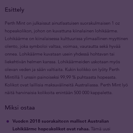
Esittely
Perth Mint on julkaissut ainutlaatuisen suorakulmaisen 1 oz
hopeakolikon, johon on kuvattuna kiinalainen lohikäärme.
Lohikäärme on kiinalaisessa kulttuurissa ylimaallinen myyttinen
olento, joka symboloi valtaa, voimaa, vaurautta sekä hyvää
onnea. Lohikäärme kuvataan usein yhdessä hohtavan tai
liekehtivän helmen kanssa. Lohikäärmeiden uskotaan myös
olevan veden ja sään valtiaita. Kukin kolikko on lyöty Perth
Mintillä 1 unssin painoiseksi 99,99 % puhtaasta hopeasta.
Kolikot ovat laillisia maksuvälineitä Australiassa. Perth Mint lyö
näitä harvinaisia kolikoita enintään 500 000 kappaletta.
Miksi ostaa
Vuoden 2018 suorakaiteen malliset Australian
Lohikäärme hopeakolikot ovat rahaa.
Tämä uusi