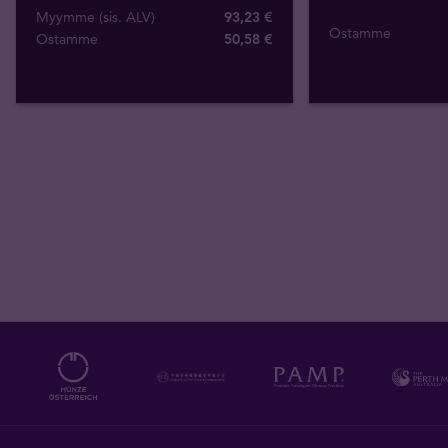
Myymme (sis. ALV)
93,23 €
Ostamme
Ostamme
50
,
58
€