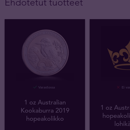
Ehdotetut tuotteet
Varastossa
Ei va
1 oz Australian
1 oz Austr
Kookaburra 2019
hopeakoli
hopeakolikko
lohik