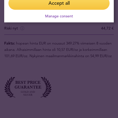
Accept all
Tuotteen arvo (1kpl)
95,30 €
Manage consent
Takaisinostohinta
50,58 €
Riski nyt
44,72 €
Fakta:
hopean hinta EUR on noussut 349.27% viimeisen 8 vuoden
aikana. Alhaisimmillaan hinta oli 10,57 EUR/oz ja korkeimmillaan
101,69 EUR/oz. Nykyinen maailmanmarkkinahinta on 54,99 EUR/oz