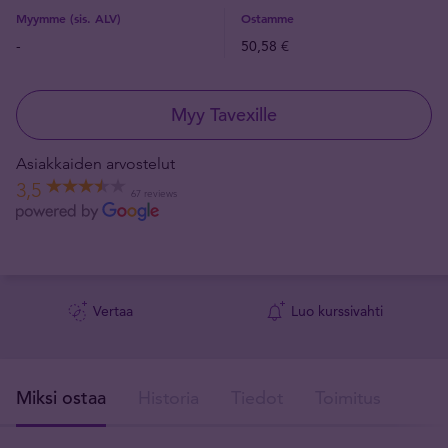
Myymme (sis. ALV)
Ostamme
-
50,58 €
Myy Tavexille
Asiakkaiden arvostelut
3,5
67 reviews
Vertaa
Luo kurssivahti
Miksi ostaa
Historia
Tiedot
Toimitus
T