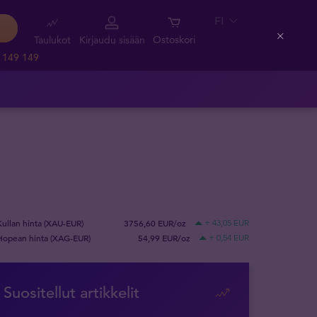
FI
Taulukot
Kirjaudu sisään
Ostoskori
Close
 149 149
Kullan hinta (XAU-EUR)
3756,60 EUR/oz
+ 43,05 EUR
Hopean hinta (XAG-EUR)
54,99 EUR/oz
+ 0,54 EUR
Suositellut artikkelit