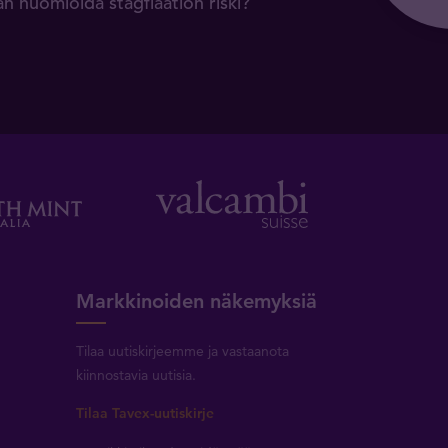
än huomioida stagflaation riski?
Markkinoiden näkemyksiä
Tilaa uutiskirjeemme ja vastaanota
kiinnostavia uutisia.
Tilaa Tavex-uutiskirje