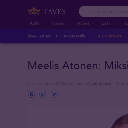
Kulta
Hopea
Uutiset
Lisää
Ta
Tavex uutiset
Arvometallit
Ajankohtaista
Meelis Atonen: Miksi 
Julkaistu
Tavex OY
kategoriassa
Ajankohtaista
, 10.07.