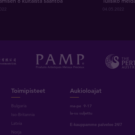
tamisen 8 kultaista sääntöä
Tulisiko meid
2022
04.05.2022
Toimipisteet
Aukioloajat
Bulgaria
ma-pe 9-17
la-su suljettu
Iso-Britannia
Latvia
E-kauppamme palvelee 24/7
Norja