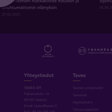
Bali: Unelmien matkakohde edullisin ja
Sijoit
unohtumattomin elämyksin
08.06.
25.02.2025
Yhteystiedot
Tavex
TAVEX OY
Tavexin yritystiedot
Fabianinkatu 14
Tavexista
00100 Helsinki
Käyttöehdot
Email:
tavex@tavex.fi
Tietosuojaehdot
Puh.
09 68 149 149