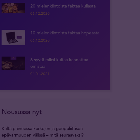
20 mielenkiintoista faktaa kullasta
06.12.2020
10 mielenkiintoista faktaa hopeasta
06.12.2020
6 syytä miksi kultaa kannattaa
omistaa
04.01.2021
Nousussa nyt
Kulta paineessa korkojen ja geopoliittisen
epävarmuuden välissä – mitä seuraavaksi?