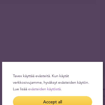
Tavex käyttää evästeitä. Kun käytät
verkkosivujamme, hyväksyt evästeiden käytön.
Lue lisää
evästeiden käytöstä
.
Saa
Accept all