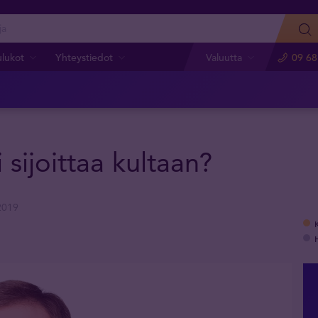
ulukot
Yhteystiedot
Valuutta
09 68
sijoittaa kultaan?
2019